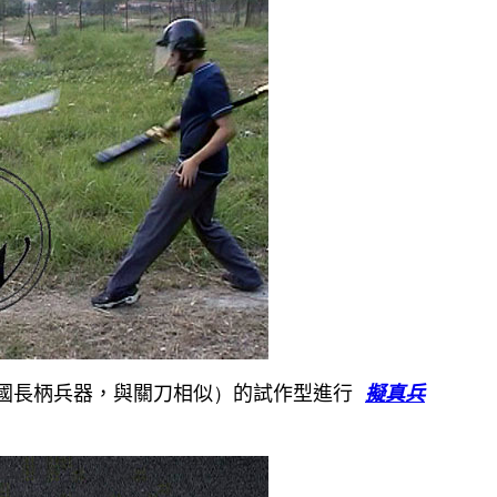
擬真兵
國長柄兵器，與關刀相似
）
的試作型進行