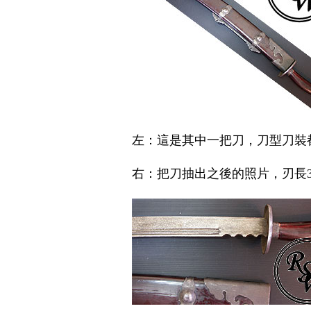
左：這是其中一把刀
，
刀型刀裝
右：把刀抽出之後的照片
，
刃長