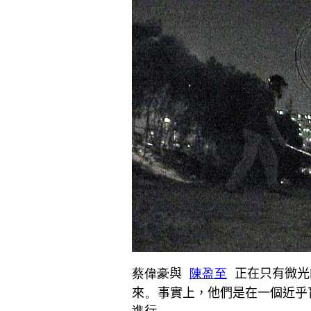
蔡偉豪
與
陳盈至
正在只有微光
。
來
事實上，他們是在一個近乎
進行。