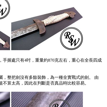
，
手握處只有
4
吋
，
重量約
870
克左右
，
重心在全長四成
屬
，
整把劍沒有多餘裝飾
，
為一種全實戰式的劍
。
由
值不算太高
，
因此在判斷是否真品時比較容易
。