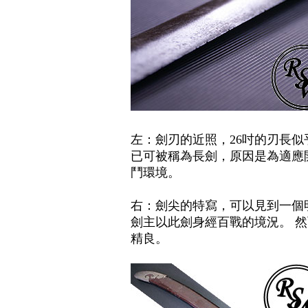
左：劍刃的近照
，26
吋的刃長似
已可被稱為長劍
，
原因是為適應
鬥環境
。
右：劍尖的特寫
，
可以見到一個
劍主以此劍身經百戰的境況
。
然
精良
。