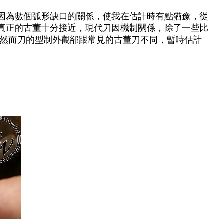
因為數個弧形缺口的關係
，
使我在估計時有點猶豫
，
從
真正的古董十分接近
，
現代刀因機制關係
，
除了一些比
然而刀的型制外觀郤跟常見的古董刀不同
，
暫時估計