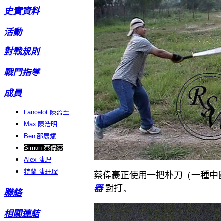
史實資料
活動
對戰規則
戰鬥指導
成員
Lancelot
陳盈至
Max
陳浩明
Ben
邵展斌
Simon
蔡偉豪
Alex
陳理
特蘭 陳玨琛
蔡偉豪正使用一把朴刀
（
一種中
。
器
對打
聯絡
相關連結