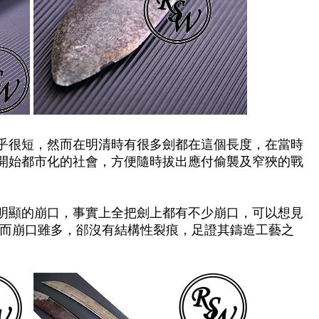
乎很短
，
然而在明清時有很多劍都在這個長度
，
在當時
開始都市化的社會
，
方便隨時拔出應付偷襲及窄狹的戰
明顯的崩口
，
事實上全把劍上都有不少崩口
，
可以想見
而崩口雖多
，
郤沒有結構性裂痕
，
足證其鑄造工藝之