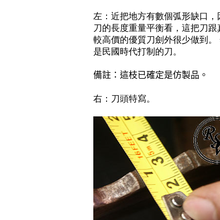
左：近把地方有數個弧形缺口
，
刀的長度重量平衡看
，
這把刀跟
較高價的優質刀劍外很少做到
。
是民國時代打制的刀
。
備註：這枝已確定是仿製品。
右：刀頭特寫
。