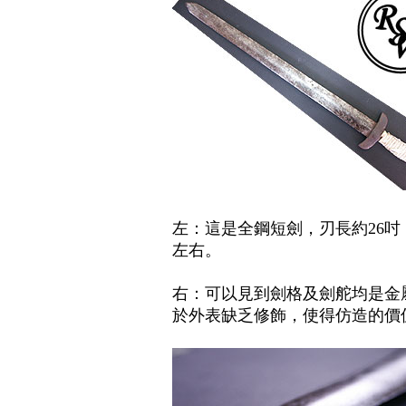
左：這是全鋼短劍
，
刃長約
26
吋
左右
。
右：可以見到劍格及劍舵均是金
於外表缺乏修飾
，
使得仿造的價