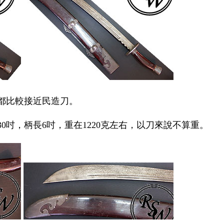
都比較接近民造刀
。
30
吋
，
柄長
6
吋
，
重在
1220
克左右
，
以刀來說不算重
。