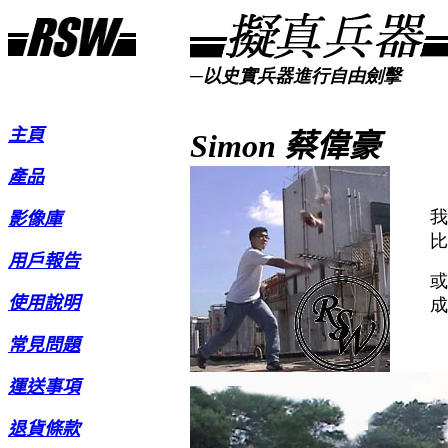
─以史實兵器進行自由劍擊
主頁
Simon
蔡偉豪
產品
我
影像庫
比
用戶報告
或
使用說明
成
常見問題
運送事項
退貨條款