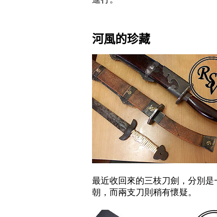
河風的珍藏
最近收回來的三枝刀劍
，
分別是
朝
，
而兩支刀則稍有懷疑
。