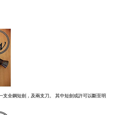
一支全鋼短劍
，
及兩支刀
。
其中短劍或許可以斷至明