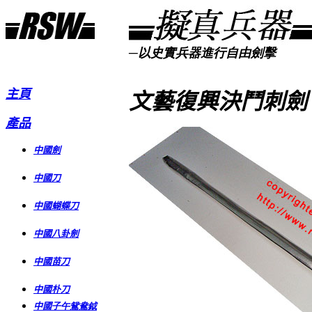
─
以史實兵器進行自由劍擊
主頁
文藝復興決鬥刺劍
產品
中國劍
中國刀
中國蝴蝶刀
中國八卦劍
中國苗刀
中國朴刀
中國
子午鴛鴦鉞