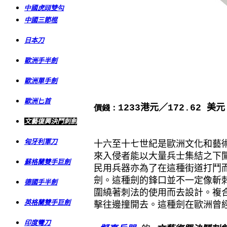
中國虎頭雙勾
中國三節棍
日本刀
歐洲手半劍
歐洲單手劍
歐洲匕首
1233
港元／172.62 美元
價錢：
曾賣出：20
枝
文藝復興決鬥刺劍
匈牙利軍刀
十六至十七世紀是歐洲文化和藝
來入侵者能以大量兵士集結之下
蘇格蘭雙手巨劍
民用兵器亦為了在這種街道打鬥
劍。這種劍的鋒口並不一定像斬
德國手半劍
圍繞著刺法的使用而去設計。複
英格蘭雙手巨劍
擊往邊撞開去。這種劍在歐洲曾
印度彎刀