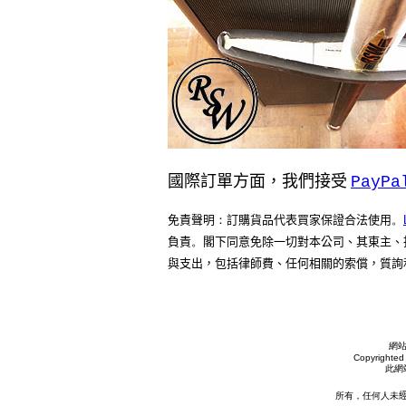
國際訂單方面，我們接受
PayPa
免責聲明
：
訂購貨品代表買家保證合法使用
。
負責
。
閣下同意免除一切對本公司、其東主、
與支出，包括律師費、任何相關的索償，質詢
網
Copyrighted 
此網
所有，任何人未