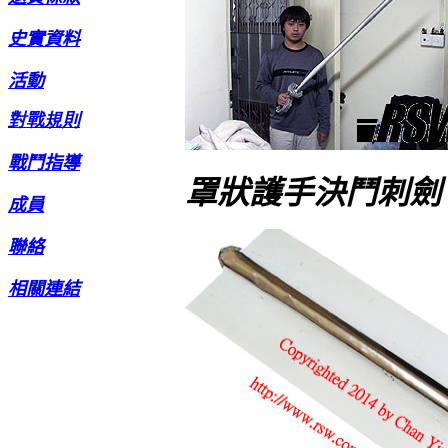
史實資料
活動
對戰規則
戰鬥指導
罩狀護手決鬥刺劍
成員
聯絡
相關連結