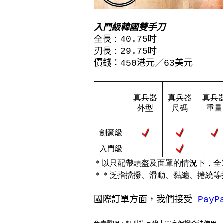
入門級韓國雙手刀
全長：40.75吋
刃長：29.75吋
價錢：450港元／63美元
真兵器
真兵器
真兵
外型
尺碼
重量
劍豪級
入門級
＊以只配帶頭盔及面罩的情況下，全
＊＊泛
指擋撥、滑動、黏纏、捲繞等
國際訂單方面，我們接受
PayP