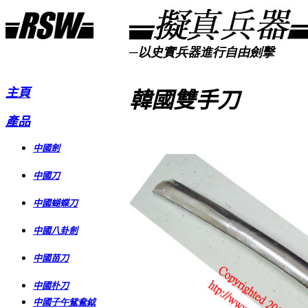
─以史實兵器進行自由劍擊
主頁
韓國雙手刀
產品
中國劍
中國刀
中國蝴蝶刀
中國八卦劍
中國苗刀
中國朴刀
中國
子午鴛鴦鉞