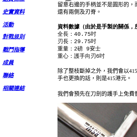
留意右邊的手柄並不是圓形的，
史實資料
還有兩側及刃脊。
活動
資料數據（由於是手製的關係，
全長：40.75吋
對戰規則
刃長：29.75吋
重量：2磅 9
安
士
戰鬥指導
重心：護手向刃6吋
成員
除了整枝斷掉之外，我們會以41
聯絡
手也更換的話，則是
415
港元。
相關連結
我們會預先在刀劍的護手上免費