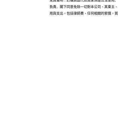
免責聲明
：
訂購貨品代表買家保證合法使用
。
負責
閣下同意免除一切對本公司、其東主、
。
用與支出，包括律師費、任何相關的索償，質