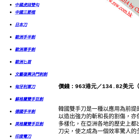
中國虎頭雙勾
中國三節棍
日本刀
歐洲手半劍
歐洲單手劍
歐洲匕首
文藝復興決鬥刺劍
價錢：963港元／134.82美元
匈牙利軍刀
曾賣出：79
枝
蘇格蘭雙手巨劍
韓國雙手刀是一種以應用為前提
德國手半劍
以造出強力的斬和長的割傷，亦
多樣化，在亞洲各地的歷史上都
英格蘭雙手巨劍
刀尖，使之成為一個效率驚人的
印度彎刀