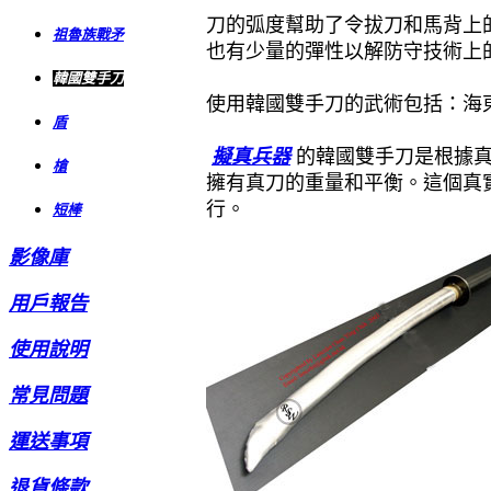
刀的弧度幫助了令拔刀和馬背上
祖魯族戰矛
也有少量的彈性以解防守技術上
韓國雙手刀
使用韓國雙手刀的武術包括：海東劍
盾
擬真兵器
的韓國雙手刀是根據
槍
擁有真刀的重量和平衡。這個真
行。
短棒
影像庫
用戶報告
使用說明
常見問題
運送事項
退貨條款