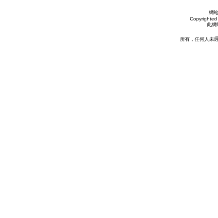
網
Copyrighted 
此網
所有，任何人未