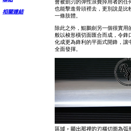
會被劍刃的彈性浪費掉用者的任
也能擊進骨頭裡去，更別說是比
相關連結
一條肢體。
除此之外，鯤鵬劍另一個很實用
般以梭形橫切面匯合而成，令鋒
化成更為鋒利的平面式開鋒，讓
全面發揮。
區域，顯出那裡的刃橫切面為弧