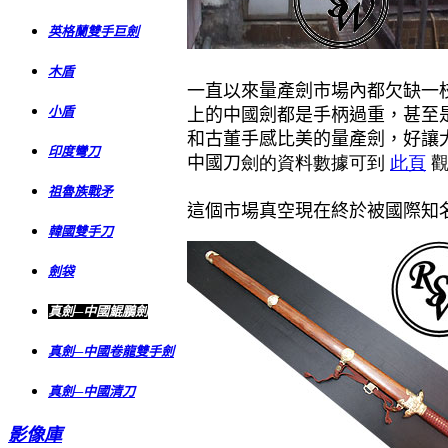
英格蘭雙手巨劍
木盾
一直以來量產劍市場內都欠缺一
小盾
上的中國劍都是手柄過重，甚至
和古董手感比美的量產劍，好讓
印度彎刀
中國刀
劍的資料數據可到
此頁
觀
祖魯族戰矛
這個市場真空現在終於被國際知
韓國雙手刀
劍袋
真劍─中國鯤鵬劍
真劍─中國卷龍雙手劍
真劍─中國清刀
影像庫