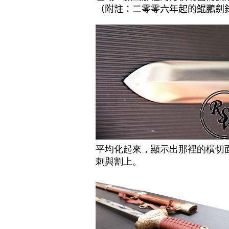
（附註：二零零六年起的鯤鵬劍
平均化起來，顯示出那裡的橫切
刺與割上。