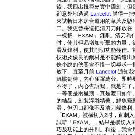
後，我四出搜尋史實中國劍，但
卻意外地透過
Lancelot
購得一把
來試斬日本居合道用的草蓆及懸
二。我更曾
將
這把清刀刀鋒放在
一樣把「EXAM」切開。清刀
吋，使其輕易增加斬擊的力量，
滑及鋒利，使其削切功能極佳。
技術及優良的鋼材是不能鑄造出
俠小說的俠客會不惜一切尋求一
放下。直至月前
Lancelot
通知我
鯤鵬劍時，內心雀躍萬分。即時
不得了，內心告訴我，就是它了
一等便是兩星期，真是渡日如年
的結晶，劍裝浮雕精美，鯉魚靈
滑，但刃口卻像不及清刀般鋒利
「
EXAM」被橫切入2
吋
，直刺入
試斬「EXAM」，結果是橫切入3
巧及功能上
的分別。稍後，我會