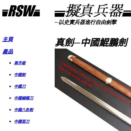
─以史實兵器進行自由劍擊
主頁
真劍─中國鯤鵬劍
產品
高手級
中國劍
中國刀
中國蝴蝶刀
中國八卦劍
中國苗刀