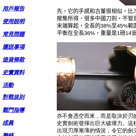
用戶報告
先，它的手感和古董很相似，比
搜集所得，很多中國刀劍，不管
使用說明
末端算起，全長的38%至45%
平衡在全長36%，重量是1磅14
常見問題
運送事項
退貨條款
史實資料
活動
對戰規則
戰鬥指導
亦不會憑空而來，而是取決於刃
成員
史實劍術發揮出巨大破壞力。這枝
出現刃厚漸薄的情況，令它的劍
聯絡