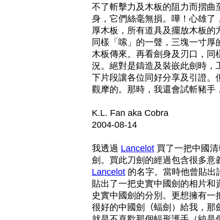
不了斬擊力及木板的阻力而摺曲至
身，它們絲毫無損。嘩！心雄了
厚木板，所有道具及擺放木板的
同樣「嗦」的一聲，三塊一寸厚
木板傳來。再看劍身及刃口，同
況。絕對是鑄造及裝嵌此劍時，
下片段讓各位同好分享及引證。
觀摩的。那時，我還會試斬豬手
K.L. Fan aka Cobra
2004-08-14
我透過
Lancelot
買了一把中國清
劍。買此刀劍的經過包含很多意
Lancelot
的名字。當時他曾貼出
貼出了一把史實中國劍的相片和
史實中國劍的分別。更想擁有一
很好的中國劍
（
蝠劍）給我，那
就是不喜歡那個蝠形護手（純是