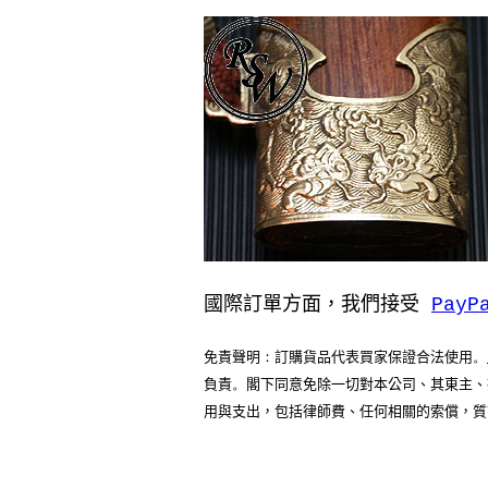
國際訂單方面，我們接受
PayP
免責聲明
：
訂購貨品代表買家保證合法使用
。
負責
閣下同意免除一切對本公司、其東主、
。
用與支出，包括律師費、任何相關的索償，質