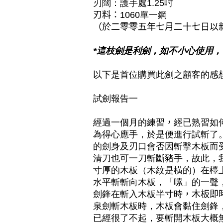
刃闊：護手處1.25吋
刃
料：
1060單一鋼
（於二零零五年七月二十七日以
*這枝劍是利劍，如不小心使用
以下是首位購買此劍之顧客的感
試劍報告一
經過一個月的練習
，
經已熟習如
為得心應手，於是便進行試斬了
的劍身及刃口會否因斬擊木板而
清刀也可一刀斬斷豬手，故此，
寸厚的木板（木紋是橫的）在檯
水平斬斬向木板，「嗦」的一聲
劍鋒在斬入木板半寸時
，木板即
泉劍斬木板時，木板會黏住劍鋒
已經很了不起，要斬開木板大概