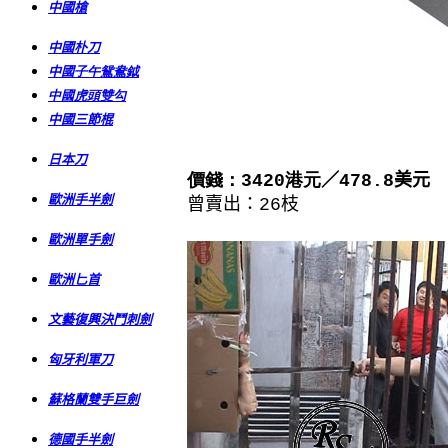
中國槍
中國朴刀
中國
子午鴛鴦鉞
中國虎頭雙勾
中國三節棍
日本刀
港元
／
價錢：3420
478.8
美元
歐洲手半劍
曾賣出：
26
枝
歐洲單手劍
歐洲匕首
文藝復興決鬥刺劍
匈牙利軍刀
蘇格蘭雙手巨劍
德國手半劍