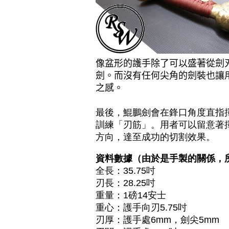
像盆形的護手除了可以盛著從劍
劍。而沒有任何尖角的劍裝也讓
之感。
最後，鯤鵬劍會在鋒口角度直指
訓練「刃筋」。用者可以留意著
方向，達至成功的切割效果。
資料數據（由於是手製的關係，
全長：35.75吋
刃長：28.25吋
重量：1磅14安士
重心：護手向刃5.75吋
刃厚：護手處6mm，劍尖5mm